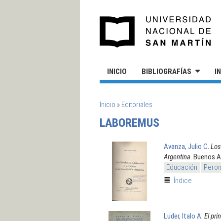
Pasar al contenido principal
UN
INICIO
BIBLIOGRAFÍAS
I
SE ENCUENTRA USTED AQUÍ
Inicio
»
Editoriales
LABOREMUS
Avanza, Julio C
.
Los
Argentina
. Buenos A
Educación
Peron
Índice
Luder, Italo A
.
El pri