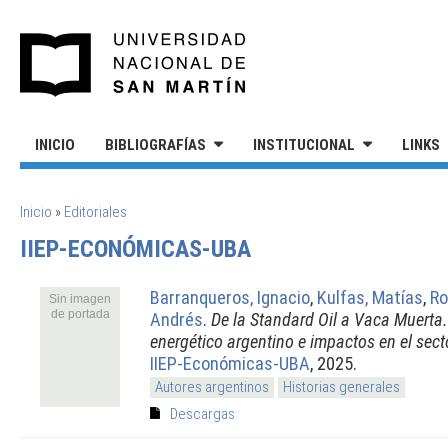
Pasar al contenido principal
UNIVERSIDAD NACIONAL DE S
INICIO
BIBLIOGRAFÍAS
INSTITUCIONAL
LINKS
SE ENCUENTRA USTED AQUÍ
Inicio
»
Editoriales
IIEP-ECONÓMICAS-UBA
Barranqueros, Ignacio
,
Kulfas, Matías
,
Ro
Sin imagen
de portada
Andrés
.
De la Standard Oil a Vaca Muerta.
energético argentino e impactos en el sect
IIEP-Económicas-UBA
, 2025.
Autores argentinos
Historias generales
Descargas