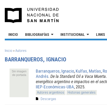
Pasar al contenido principal
UNIVERSIDAD NACIONAL DE S
INICIO
BIBLIOGRAFÍAS
INSTITUCIONAL
LINKS
SE ENCUENTRA USTED AQUÍ
Inicio
»
Autores
BARRANQUEROS, IGNACIO
Barranqueros, Ignacio
,
Kulfas, Matías
,
Ro
Sin imagen
de portada
Andrés
.
De la Standard Oil a Vaca Muerta.
energético argentino e impactos en el sect
IIEP-Económicas-UBA
, 2025.
Autores argentinos
Historias generales
Descargas