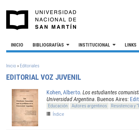
Pasar al contenido principal
UNIVERSIDAD NACIONAL DE S
INICIO
BIBLIOGRAFÍAS
INSTITUCIONAL
LINKS
SE ENCUENTRA USTED AQUÍ
Inicio
»
Editoriales
EDITORIAL VOZ JUVENIL
Kohen, Alberto
.
Los estudiantes comunist
Universidad Argentina
. Buenos Aires:
Edit
Educación
Autores argentinos
Resistencia y 
Índice