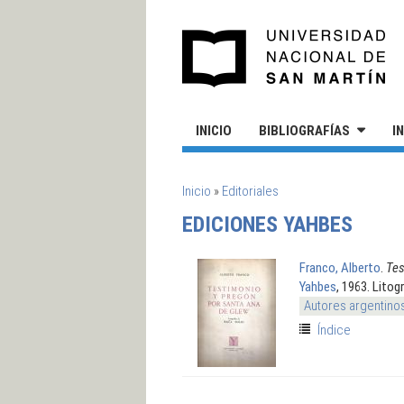
Pasar al contenido principal
UN
INICIO
BIBLIOGRAFÍAS
I
SE ENCUENTRA USTED AQUÍ
Inicio
»
Editoriales
EDICIONES YAHBES
Franco, Alberto
.
Tes
Yahbes
, 1963. Litog
Autores argentino
Índice