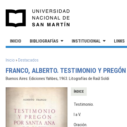
Pasar al contenido principal
UNIVERSIDAD NACIONAL DE S
INICIO
BIBLIOGRAFÍAS
INSTITUCIONAL
LINKS
SE ENCUENTRA USTED AQUÍ
Inicio
»
Destacados
FRANCO, ALBERTO. TESTIMONIO Y PREGÓN
Buenos Aires: Ediciones Yahbes, 1963. Litografías de Raúl Soldi
ÍNDICE
Testimonio.
I a V.
Oración.