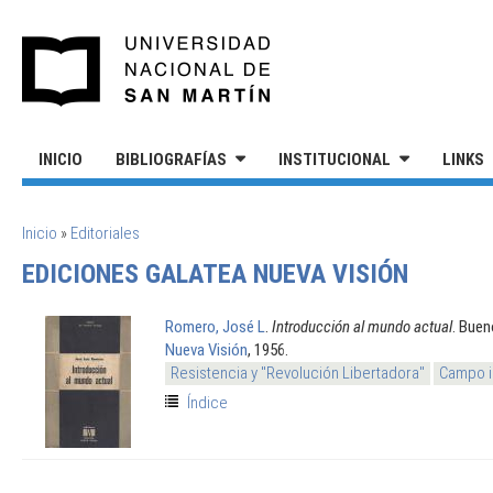
Pasar al contenido principal
UNIVERSIDAD NACIONAL DE S
INICIO
BIBLIOGRAFÍAS
INSTITUCIONAL
LINKS
SE ENCUENTRA USTED AQUÍ
Inicio
»
Editoriales
EDICIONES GALATEA NUEVA VISIÓN
Romero, José L
.
Introducción al mundo actual
. Buen
Nueva Visión
, 1956.
Resistencia y "Revolución Libertadora"
Campo i
Índice