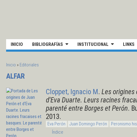
Pasar al contenido principal
UNIVERSIDAD NACIONAL DE S
INICIO
BIBLIOGRAFÍAS
INSTITUCIONAL
LINKS
SE ENCUENTRA USTED AQUÍ
Inicio
»
Editoriales
ALFAR
Cloppet, Ignacio M
.
Les origines
d'Eva Duarte. Leurs racines fraca
parenté entre Borges et Perón
. B
2013.
Eva Perón
Juan Domingo Perón
Peronismo his
Índice