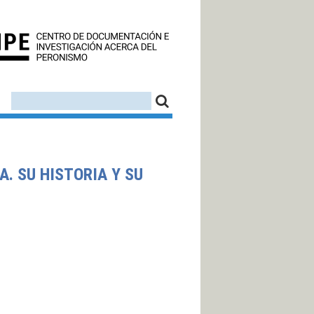
CEDINPE - CENTRO D
FORMULARIO DE BÚSQUEDA
BUSCAR
. SU HISTORIA Y SU