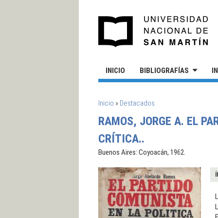
Pasar al contenido principal
UN
INICIO
BIBLIOGRAFÍAS
I
SE ENCUENTRA USTED AQUÍ
Inicio
»
Destacados
RAMOS, JORGE A. EL PA
CRÍTICA..
Buenos Aires: Coyoacán, 1962.
Í
L
E