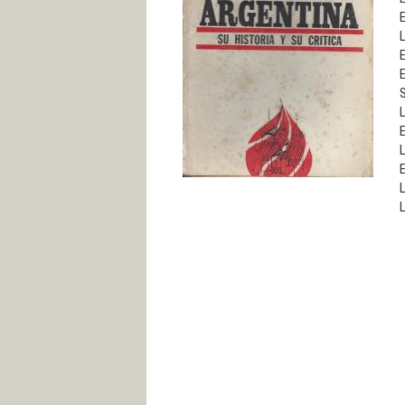
E
L
E
E
S
L
E
E
L
L