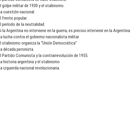
l golpe militar de 1930 y el stalinismo.
a cuestión nacional.
l frente popular.
l período de la neutralidad.
i la Argentina no interviene en la guerra, es preciso intervenir en la Argentina.
a lucha contra el gobierno nacionalista militar.
l stalinismo organiza la “Unión Democrática”
La década peronista.
l Partido Comunista y la contrarrevolución de 1955.
a historia argentina y el stalinismo
a izquierda nacional revolucionaria.