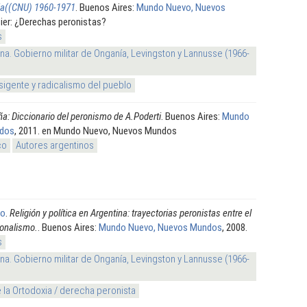
ria((CNU) 1960-1971
. Buenos Aires:
Mundo Nuevo, Nuevos
sier: ¿Derechas peronistas?
s
na. Gobierno militar de Onganía, Levingston y Lannusse (1966-
sigente y radicalismo del pueblo
a: Diccionario del peronismo de A.Poderti
. Buenos Aires:
Mundo
ndos
, 2011. en Mundo Nuevo, Nuevos Mundos
co
Autores argentinos
to
.
Religión y política en Argentina: trayectorias peronistas entre el
ionalismo.
. Buenos Aires:
Mundo Nuevo, Nuevos Mundos
, 2008.
s
na. Gobierno militar de Onganía, Levingston y Lannusse (1966-
 la Ortodoxia / derecha peronista