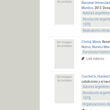
de portada
Nacional Universita
Mundos
, 2013. Dos
Autores argentino
Revolución argenti
1973)
Radicalismo intran
Cristiá, Moira
.
Reseñ
Sin imagen
de portada
Nuevo, Nuevos Mu
Peronismo históri
Link externo
Cucchetti, Humber
Sin imagen
de portada
catolicismo y el nac
Autores argentino
Revolución argenti
1973)
Organizaciones de