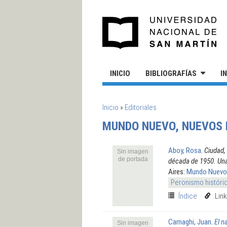
Pasar al contenido principal
UN
INICIO
BIBLIOGRAFÍAS
I
SE ENCUENTRA USTED AQUÍ
Inicio
»
Editoriales
MUNDO NUEVO, NUEVOS
Aboy, Rosa
.
Ciudad,
Sin imagen
de portada
década de 1950. Una
Aires:
Mundo Nuevo
Peronismo históri
Índice
Lin
Carnaghi, Juan
.
El n
Sin imagen