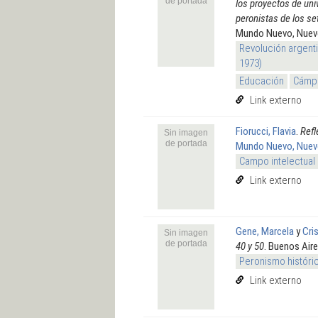
de portada
los proyectos de uni
peronistas de los se
Mundo Nuevo, Nue
Revolución argenti
1973)
Educación
Cámpo
Link externo
Fiorucci, Flavia
.
Refl
Sin imagen
de portada
Mundo Nuevo, Nue
Campo intelectual
Link externo
Gene, Marcela
y
Cri
Sin imagen
de portada
40 y 50
. Buenos Air
Peronismo históri
Link externo