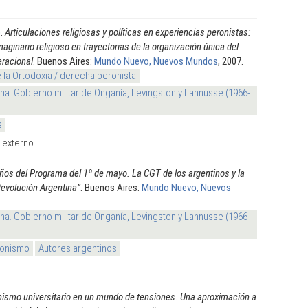
o
.
Articulaciones religiosas y políticas en experiencias peronistas:
aginario religioso en trayectorias de la organización única del
racional
. Buenos Aires:
Mundo Nuevo, Nuevos Mundos
, 2007.
 la Ortodoxia / derecha peronista
na. Gobierno militar de Onganía, Levingston y Lannusse (1966-
s
k externo
ños del Programa del 1º de mayo. La CGT de los argentinos y la
Revolución Argentina”
. Buenos Aires:
Mundo Nuevo, Nuevos
na. Gobierno militar de Onganía, Levingston y Lannusse (1966-
ronismo
Autores argentinos
nismo universitario en un mundo de tensiones. Una aproximación a