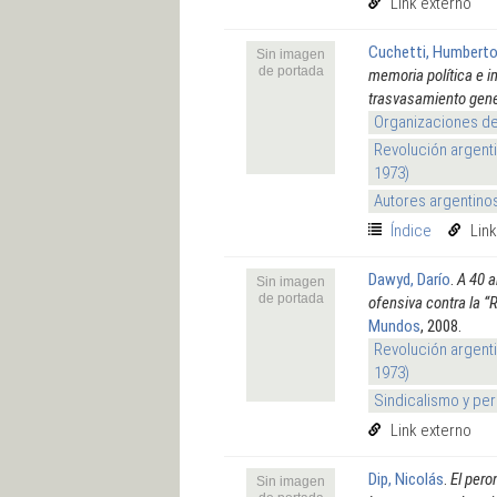
Link externo
Cuchetti, Humbert
Sin imagen
de portada
memoria política e im
trasvasamiento gene
Organizaciones de
Revolución argenti
1973)
Autores argentino
Índice
Lin
Dawyd, Darío
.
A 40 a
Sin imagen
de portada
ofensiva contra la “
Mundos
, 2008.
Revolución argenti
1973)
Sindicalismo y pe
Link externo
Dip, Nicolás
.
El pero
Sin imagen