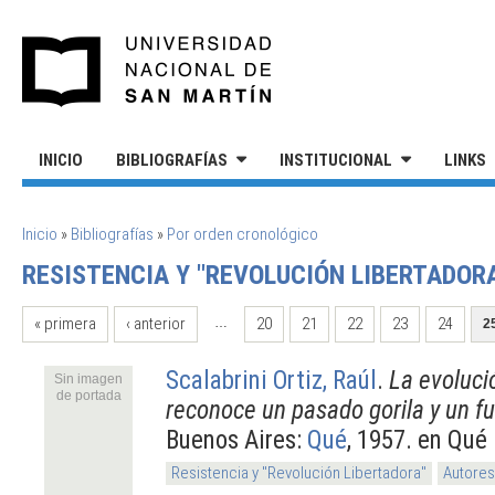
Pasar al contenido principal
UNIVERSIDAD NACIONAL DE S
INICIO
BIBLIOGRAFÍAS
INSTITUCIONAL
LINKS
SE ENCUENTRA USTED AQUÍ
Inicio
»
Bibliografías
»
Por orden cronológico
RESISTENCIA Y "REVOLUCIÓN LIBERTADOR
PÁGINAS
« primera
‹ anterior
20
21
22
23
24
…
2
Scalabrini Ortiz, Raúl
.
La evoluci
Sin imagen
de portada
reconoce un pasado gorila y un fu
Buenos Aires:
Qué
, 1957. en Qué
Resistencia y "Revolución Libertadora"
Autores