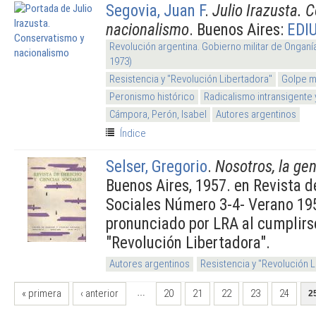
Segovia, Juan F
.
Julio Irazusta. 
nacionalismo
. Buenos Aires:
EDI
Revolución argentina. Gobierno militar de Onganí
1973)
Resistencia y "Revolución Libertadora"
Golpe mi
Peronismo histórico
Radicalismo intransigente 
Cámpora, Perón, Isabel
Autores argentinos
Índice
Selser, Gregorio
.
Nosotros, la ge
Buenos Aires, 1957. en Revista d
Sociales Número 3-4- Verano 19
pronunciado por LRA al cumplirs
"Revolución Libertadora".
Autores argentinos
Resistencia y "Revolución 
PÁGINAS
« primera
‹ anterior
20
21
22
23
24
…
2