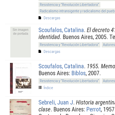
Resistencia y "Revolución Libertadora"
Radicalismo intransigente y radicalismo del pueb
Descargas
Scoufalos, Catalina
.
El decreto 4
Sin imagen
de portada
identidad
. Buenos Aires, 2005. T
Resistencia y "Revolución Libertadora"
Autores
Descargas
Scoufalos, Catalina
.
1955. Memor
Buenos Aires:
Biblos
, 2007.
Resistencia y "Revolución Libertadora"
Autores
Índice
Sebreli, Juan J
.
Historia argentin
clase
. Buenos Aires:
Perrot
, 195