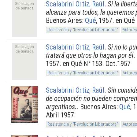
Scalabrini Ortiz, Raúl
.
Si la libe
Sin imagen
de portada
alcanza para todos, la queremos 
Buenos Aires:
Qué
, 1957. en Qué
Resistencia y "Revolución Libertadora"
Autores
Scalabrini Ortiz, Raúl
.
Si no lo p
Sin imagen
de portada
tratará que otros lo hagan por él
.
1957. en Qué N° 153. Oct.1957
Resistencia y "Revolución Libertadora"
Autores
Scalabrini Ortiz, Raúl
.
Sin conside
de ocupación no pueden compren
argentinos.
. Buenos Aires:
Qué
, 
Abril 1957.
Resistencia y "Revolución Libertadora"
Autores