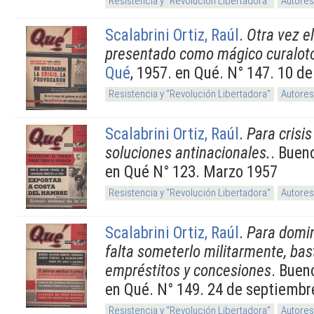
Resistencia y "Revolución Libertadora"
Autores
Scalabrini Ortiz, Raúl
.
Otra vez el
presentado como mágico curalot
Qué
, 1957. en Qué. N° 147. 10 d
Resistencia y "Revolución Libertadora"
Autores
Scalabrini Ortiz, Raúl
.
Para crisis
soluciones antinacionales.
. Buen
en Qué N° 123. Marzo 1957
Resistencia y "Revolución Libertadora"
Autores
Scalabrini Ortiz, Raúl
.
Para domin
falta someterlo militarmente, ba
empréstitos y concesiones
. Buen
en Qué. N° 149. 24 de septiembr
Resistencia y "Revolución Libertadora"
Autores