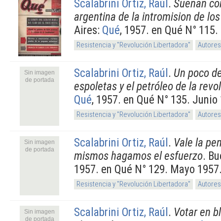
Scalabrini Ortiz, Raúl
.
Sueñan con
argentina de la intromision de lo
Aires:
Qué
, 1957. en Qué N° 115.
Resistencia y "Revolución Libertadora"
Autores
Scalabrini Ortiz, Raúl
.
Un poco de
Sin imagen
de portada
espoletas y el petróleo de la revo
Qué
, 1957. en Qué N° 135. Junio
Resistencia y "Revolución Libertadora"
Autores
Scalabrini Ortiz, Raúl
.
Vale la pe
Sin imagen
de portada
mismos hagamos el esfuerzo
. B
1957. en Qué N° 129. Mayo 1957
Resistencia y "Revolución Libertadora"
Autores
Scalabrini Ortiz, Raúl
.
Votar en b
Sin imagen
de portada