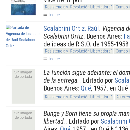
Resistencia y "Revolución Libertadora"
Campo i
Índice
Scalabrini Ortiz, Raúl
.
Vigencia d
Scalabrini Ortiz
. Buenos Aires:
Fa
de ideas de R.S.O. de 1955-1958
Resistencia y "Revolución Libertadora"
Campo i
Índice
La función sigue adelante: el do
Sin imagen
de portada
de la entrega.
. Editado por
Scalab
Buenos Aires:
Qué
, 1957. en Qué
Resistencia y "Revolución Libertadora"
Autores
Bunge y Born tiene su propia man
Sin imagen
de portada
libertad.
. Editado por
Scalabrini 
Aires:
Qué
, 1957.. en Qué N° 136