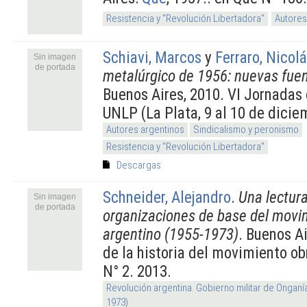
Resistencia y "Revolución Libertadora"
Autores
Schiavi, Marcos
y
Ferraro, Nicol
Sin imagen
de portada
metalúrgico de 1956: nuevas fuen
Buenos Aires, 2010. VI Jornadas 
UNLP (La Plata, 9 al 10 de dicie
Autores argentinos
Sindicalismo y peronismo
Resistencia y "Revolución Libertadora"
Descargas
Schneider, Alejandro
.
Una lectura
Sin imagen
de portada
organizaciones de base del movi
argentino (1955-1973)
. Buenos Ai
de la historia del movimiento obr
N° 2. 2013.
Revolución argentina. Gobierno militar de Onganí
1973)