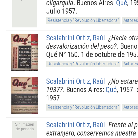
oligarquía
. Buenos Aires:
Qué
, 1
Julio 1957.
Resistencia y "Revolución Libertadora"
Autores
Scalabrini Ortiz, Raúl
.
¿Hacia otr
desvalorización del peso?
. Bueno
Qué N° 150. 1 de octubre de 195
Resistencia y "Revolución Libertadora"
Autores
Scalabrini Ortiz, Raúl
.
¿No estar
1937?
. Buenos Aires:
Qué
, 1957.
1957
Resistencia y "Revolución Libertadora"
Autores
Scalabrini Ortiz, Raúl
.
Frente al 
Sin imagen
de portada
extranjero, conservemos nuestra f