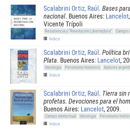
Scalabrini Ortiz, Raúl
.
Bases para
nacional
. Buenos Aires:
Lancelot
Vicente Trípoli
Resistencia y "Revolución Libertadora"
Campo i
Índice
Scalabrini Ortiz, Raúl
.
Política br
Plata
. Buenos Aires:
Lancelot
, 2
Ideología
Peronismo histórico
Autores argent
Índice
Scalabrini Ortiz, Raúl
.
Tierra sin 
profetas. Devociones para el hom
Buenos Aires:
Lancelot
, 2009.
Campo intelectual
Ideología
Peronismo histór
Índice