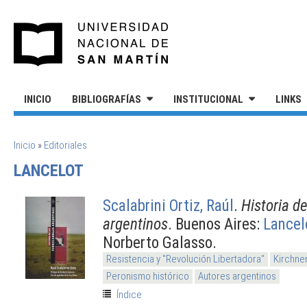
Pasar al contenido principal
UNIVERSIDAD NACIONAL DE S
INICIO
BIBLIOGRAFÍAS
INSTITUCIONAL
LINKS
SE ENCUENTRA USTED AQUÍ
Inicio
»
Editoriales
LANCELOT
Scalabrini Ortiz, Raúl
.
Historia de
argentinos
. Buenos Aires:
Lancel
Norberto Galasso.
Resistencia y "Revolución Libertadora"
Kirchne
Peronismo histórico
Autores argentinos
Índice