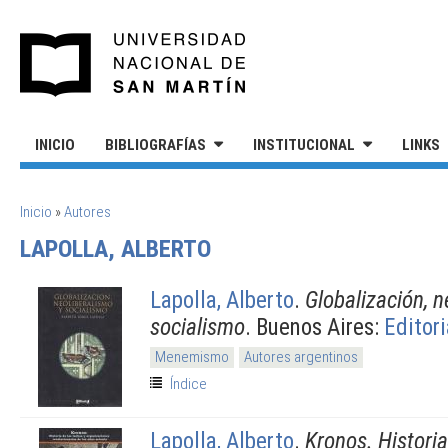
Pasar al contenido principal
UNIVERSIDAD NACIONAL DE S
INICIO
BIBLIOGRAFÍAS
INSTITUCIONAL
LINKS
SE ENCUENTRA USTED AQUÍ
Inicio
»
Autores
LAPOLLA, ALBERTO
Lapolla, Alberto
.
Globalización, n
socialismo
. Buenos Aires:
Editori
Menemismo
Autores argentinos
Índice
Lapolla, Alberto
.
Kronos. Historia