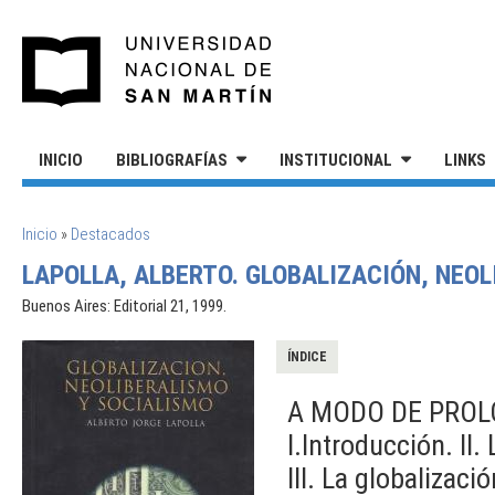
Pasar al contenido principal
UNIVERSIDAD NACIONAL DE S
INICIO
BIBLIOGRAFÍAS
INSTITUCIONAL
LINKS
SE ENCUENTRA USTED AQUÍ
Inicio
»
Destacados
LAPOLLA, ALBERTO. GLOBALIZACIÓN, NEOL
Buenos Aires: Editorial 21, 1999.
ÍNDICE
A MODO DE PROL
I.Introducción. II
III. La globalizaci