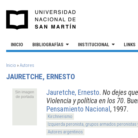
Pasar al contenido principal
UNIVERSIDAD NACIONAL DE S
INICIO
BIBLIOGRAFÍAS
INSTITUCIONAL
LINKS
SE ENCUENTRA USTED AQUÍ
Inicio
»
Autores
JAURETCHE, ERNESTO
Jauretche, Ernesto
.
No dejes que
Sin imagen
de portada
Violencia y política en los 70
. Bue
Pensamiento Nacional
, 1997.
Kirchnerismo
Izquierda peronista, grupos armados peronistas
Autores argentinos