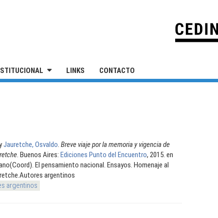
IVERSIDAD NACIONAL DE SAN MARTÍN
NSTITUCIONAL
LINKS
CONTACTO
y
Jauretche, Osvaldo
.
Breve viaje por la memoria y vigencia de
retche
. Buenos Aires:
Ediciones Punto del Encuentro
, 2015. en
iano(Coord). El pensamiento nacional. Ensayos. Homenaje al
retche.Autores argentinos
es argentinos