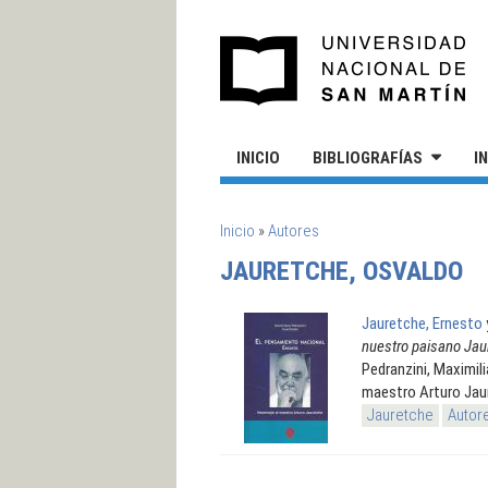
Pasar al contenido principal
UN
INICIO
BIBLIOGRAFÍAS
I
SE ENCUENTRA USTED AQUÍ
Inicio
»
Autores
JAURETCHE, OSVALDO
Jauretche, Ernesto
nuestro paisano Jau
Pedranzini, Maximil
maestro Arturo Jau
Jauretche
Autor