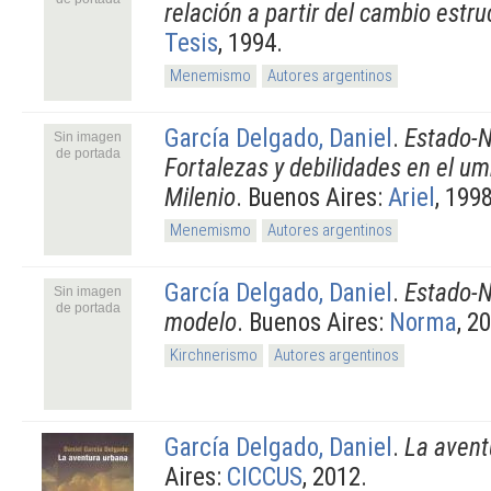
relación a partir del cambio estru
Tesis
, 1994.
Menemismo
Autores argentinos
García Delgado, Daniel
.
Estado-N
Sin imagen
de portada
Fortalezas y debilidades en el um
Milenio
. Buenos Aires:
Ariel
, 1998
Menemismo
Autores argentinos
García Delgado, Daniel
.
Estado-Na
Sin imagen
de portada
modelo
. Buenos Aires:
Norma
, 2
Kirchnerismo
Autores argentinos
García Delgado, Daniel
.
La avent
Aires:
CICCUS
, 2012.