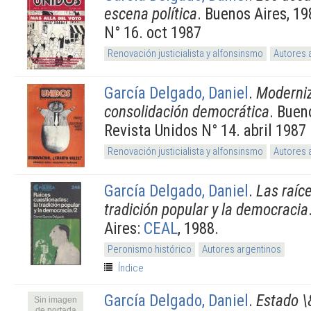
escena política
. Buenos Aires, 19
N° 16. oct 1987
Renovación justicialista y alfonsinsmo
Autores 
García Delgado, Daniel
.
Moderniz
consolidación democrática
. Buen
Revista Unidos N° 14. abril 1987
Renovación justicialista y alfonsinsmo
Autores 
García Delgado, Daniel
.
Las raíc
tradición popular y la democracia
Aires:
CEAL
, 1988.
Peronismo histórico
Autores argentinos
Índice
García Delgado, Daniel
.
Estado \
Sin imagen
de portada