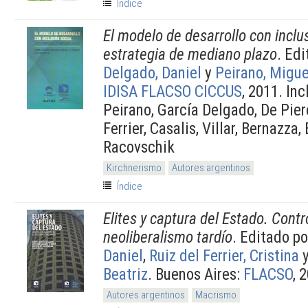
Índice
El modelo de desarrollo con inclus
estrategia de mediano plazo
. Ed
Delgado, Daniel
y
Peirano, Migue
IDISA FLACSO CICCUS
, 2011. In
Peirano, García Delgado, De Piero
Ferrier, Casalis, Villar, Bernazza, 
Racovschik
Kirchnerismo
Autores argentinos
Índice
Elites y captura del Estado. Contr
neoliberalismo tardío
. Editado p
Daniel
,
Ruiz del Ferrier, Cristina
Beatriz
. Buenos Aires:
FLACSO
, 
Autores argentinos
Macrismo