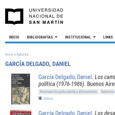
Pasar al contenido principal
UNIVERSIDAD NACIONAL DE S
INICIO
BIBLIOGRAFÍAS
INSTITUCIONAL
LINKS
SE ENCUENTRA USTED AQUÍ
Inicio
»
Autores
GARCÍA DELGADO, DANIEL
García Delgado, Daniel
.
Los camb
política (1976-1986)
. Buenos Air
Renovación justicialista y alfonsinsmo
Autores 
Índice
García Delgado, Daniel
.
Los desa