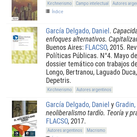
Kirchnerismo
Campo intelectual
Autores arge
Índice
García Delgado, Daniel
.
Capacida
enfoques alternativos. Capitaliza
Buenos Aires:
FLACSO
, 2015. Re
Políticas Públicas. N°4. Mayo d
dossier temático con trabajos d
Longo, Bertranou, Laguado Duca,
Depetris.
Kirchnerismo
Autores argentinos
García Delgado, Daniel
y
Gradin,
neoliberalismo tardío. Teoría y pr
FLACSO
, 2017.
Autores argentinos
Macrismo