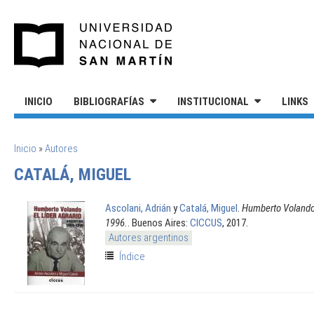
Pasar al contenido principal
UNIVERSIDAD NACIONAL DE S
INICIO
BIBLIOGRAFÍAS
INSTITUCIONAL
LINKS
SE ENCUENTRA USTED AQUÍ
Inicio
»
Autores
CATALÁ, MIGUEL
Ascolani, Adrián
y
Catalá, Miguel
.
Humberto Volando. 
1996.
. Buenos Aires:
CICCUS
, 2017.
Autores argentinos
Índice