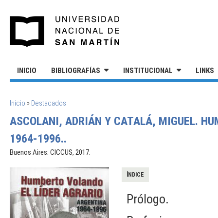
Pasar al contenido principal
UNIVERSIDAD NACIONAL DE S
INICIO
BIBLIOGRAFÍAS
INSTITUCIONAL
LINKS
SE ENCUENTRA USTED AQUÍ
Inicio
»
Destacados
ASCOLANI, ADRIÁN Y CATALÁ, MIGUEL. HU
1964-1996..
Buenos Aires: CICCUS, 2017.
ÍNDICE
Prólogo.