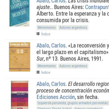
Abalo, Carlos
.
Las crisis mundial
ajuste.
. Buenos Aires:
Contrapun
Alberto. Entre la esperanza y la
consumida por la crisis.
Menemismo
Autores argentinos
Índice
Abalo, Carlos
.
«La reconversión 
el largo plazo en el capitalismo»
Sur
, nº 13. Buenos Aires, 1991.
Menemismo
Autores argentinos
Índice
Abalo, Carlos
.
El desarrollo regio
proceso de concentración econó
Ediciones Acción
, sin fecha.
Izquierda peronista, grupos armados peronistas
Cámpora, Perón, Isabel
Autores argentinos