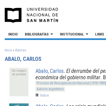
Pasar al contenido principal
UNIVERSIDAD NACIONAL DE S
INICIO
BIBLIOGRAFÍAS
INSTITUCIONAL
LINKS
SE ENCUENTRA USTED AQUÍ
Inicio
»
Autores
ABALO, CARLOS
Abalo, Carlos
.
El derrumbe del per
Sin imagen
de portada
económica del gobierno militar
. 
Proceso de Reorganización Nacional (1976-1983
Autores argentinos
Índice