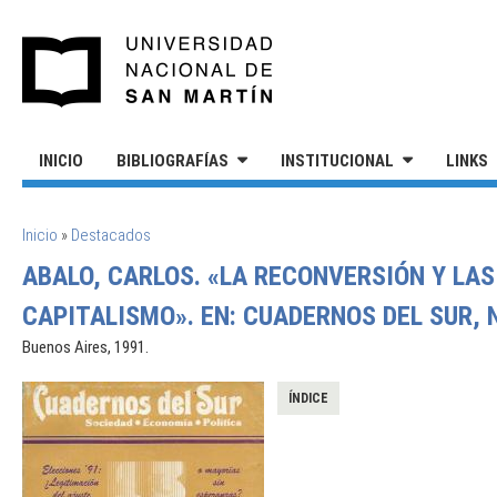
Pasar al contenido principal
UNIVERSIDAD NACIONAL DE S
INICIO
BIBLIOGRAFÍAS
INSTITUCIONAL
LINKS
SE ENCUENTRA USTED AQUÍ
Inicio
»
Destacados
ABALO, CARLOS. «LA RECONVERSIÓN Y LAS
CAPITALISMO». EN: CUADERNOS DEL SUR, N
Buenos Aires, 1991.
ÍNDICE