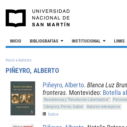
Pasar al contenido principal
UNIVERSIDAD NACIONAL DE S
INICIO
BIBLIOGRAFÍAS
INSTITUCIONAL
LINKS
SE ENCUENTRA USTED AQUÍ
Inicio
»
Autores
PIÑEYRO, ALBERTO
Piñeyro, Alberto
.
Blanca Luz Brum
fronteras
. Montevideo:
Botella a
Resistencia y "Revolución Libertadora"
Peronis
Cámpora, Perón, Isabel
Autores extranjeros
Índice