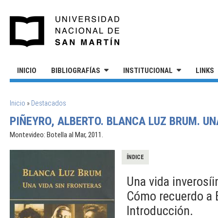
Pasar al contenido principal
UNIVERSIDAD NACIONAL DE S
INICIO
BIBLIOGRAFÍAS
INSTITUCIONAL
LINKS
SE ENCUENTRA USTED AQUÍ
Inicio
»
Destacados
PIÑEYRO, ALBERTO. BLANCA LUZ BRUM. UN
Montevideo: Botella al Mar, 2011.
ÍNDICE
Una vida inverosíi
Cómo recuerdo a B
Introducción.