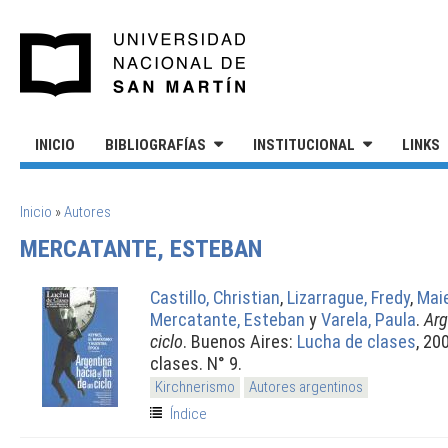
Pasar al contenido principal
UNIVERSIDAD NACIONAL DE S
INICIO
BIBLIOGRAFÍAS
INSTITUCIONAL
LINKS
SE ENCUENTRA USTED AQUÍ
Inicio
»
Autores
MERCATANTE, ESTEBAN
Castillo, Christian
,
Lizarrague, Fredy
,
Maie
Mercatante, Esteban
y
Varela, Paula
.
Arg
ciclo
. Buenos Aires:
Lucha de clases
, 20
clases. N° 9.
Kirchnerismo
Autores argentinos
Índice