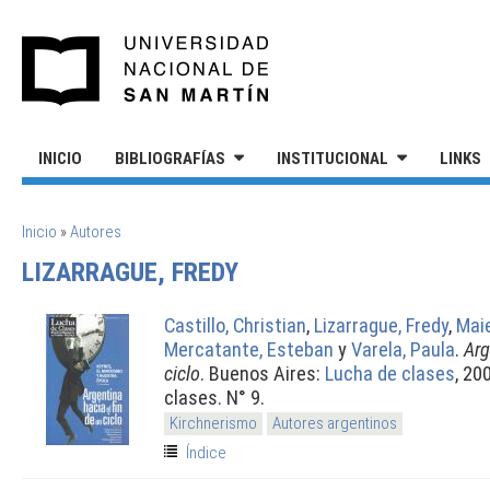
Pasar al contenido principal
UNIVERSIDAD NACIONAL DE S
INICIO
BIBLIOGRAFÍAS
INSTITUCIONAL
LINKS
SE ENCUENTRA USTED AQUÍ
Inicio
»
Autores
LIZARRAGUE, FREDY
Castillo, Christian
,
Lizarrague, Fredy
,
Maie
Mercatante, Esteban
y
Varela, Paula
.
Arg
ciclo
. Buenos Aires:
Lucha de clases
, 20
clases. N° 9.
Kirchnerismo
Autores argentinos
Índice