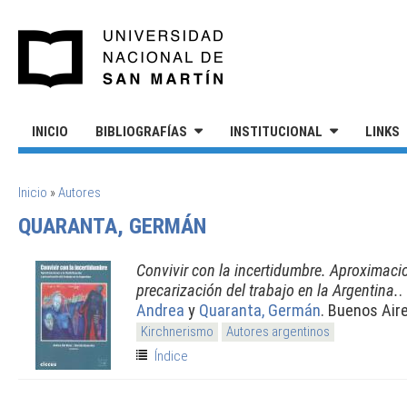
Pasar al contenido principal
UNIVERSIDAD NACIONAL DE S
INICIO
BIBLIOGRAFÍAS
INSTITUCIONAL
LINKS
SE ENCUENTRA USTED AQUÍ
Inicio
»
Autores
QUARANTA, GERMÁN
Convivir con la incertidumbre. Aproximacion
precarización del trabajo en la Argentina.
.
Andrea
y
Quaranta, Germán
. Buenos Air
Kirchnerismo
Autores argentinos
Índice