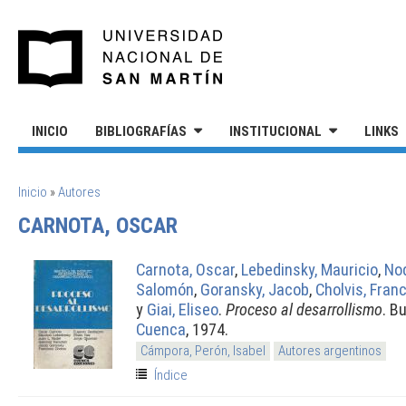
Pasar al contenido principal
UNIVERSIDAD NACIONAL DE S
INICIO
BIBLIOGRAFÍAS
INSTITUCIONAL
LINKS
SE ENCUENTRA USTED AQUÍ
Inicio
»
Autores
CARNOTA, OSCAR
Carnota, Oscar
,
Lebedinsky, Mauricio
,
Nod
Salomón
,
Goransky, Jacob
,
Cholvis, Fran
y
Giai, Eliseo
.
Proceso al desarrollismo
. B
Cuenca
, 1974.
Cámpora, Perón, Isabel
Autores argentinos
Índice