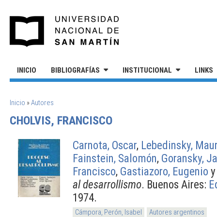
Pasar al contenido principal
UNIVERSIDAD NACIONAL DE S
INICIO
BIBLIOGRAFÍAS
INSTITUCIONAL
LINKS
SE ENCUENTRA USTED AQUÍ
Inicio
»
Autores
CHOLVIS, FRANCISCO
Carnota, Oscar
,
Lebedinsky, Maur
Fainstein, Salomón
,
Goransky, J
Francisco
,
Gastiazoro, Eugenio
al desarrollismo
. Buenos Aires:
E
1974.
Cámpora, Perón, Isabel
Autores argentinos