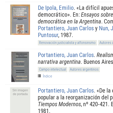
De Ipola, Emilio
.
«La difícil apu
democrático». En:
Ensayos sobre 
democrática en la Argentina
. Co
Portantiero, Juan Carlos
y
Nun, 
Puntosur
, 1987.
Renovación justicialista y alfonsinsmo
Autores 
Portantiero, Juan Carlos
.
Realism
narrativa argentina
. Buenos Aire
Campo intelectual
Autores argentinos
Índice
Portantiero, Juan Carlos
.
«De la 
Sin imagen
de portada
popular a la reorganización del p
Tiempos Modernos
, nº 420-421.
1981.