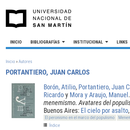
Pasar al contenido principal
UNIVERSIDAD NACIONAL DE S
INICIO
BIBLIOGRAFÍAS
INSTITUCIONAL
LINKS
SE ENCUENTRA USTED AQUÍ
Inicio
»
Autores
PORTANTIERO, JUAN CARLOS
Borón, Atilio
,
Portantiero, Juan C
Ricardo
y
Mora y Araujo, Manuel
menemismo. Avatares del populis
Buenos Aires:
El cielo por asalto
El peronismo en el marco del populismo
Mene
Índice