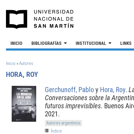
Pasar al contenido principal
UNIVERSIDAD NACIONAL DE S
INICIO
BIBLIOGRAFÍAS
INSTITUCIONAL
LINKS
SE ENCUENTRA USTED AQUÍ
Inicio
»
Autores
HORA, ROY
Gerchunoff, Pablo
y
Hora, Roy
.
L
Conversaciones sobre la Argentina
futuros imprevisibles
. Buenos Ai
2021.
Autores argentinos
Índice