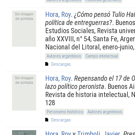
Hora, Roy
.
¿Cómo pensó Tulio Hal
Sin imagen
de portada
política de entreguerras?
. Buenos
Estudios Sociales, Revista unive
año XXVIII, n° 54, Santa Fe, Arge
Nacional del Litoral, enero-junio,
Autores argentinos
Campo intelectual
Descargas
Hora, Roy
.
Repensando el 17 de Oc
Sin imagen
de portada
lazo político peronista
. Buenos Ai
Revista de historia intelectual, N
128
Peronismo histórico
Autores argentinos
Descargas
Hora, Roy
y
Trimboli, Javier
.
Pres