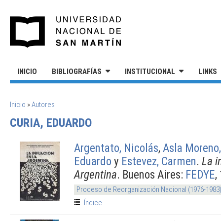
Pasar al contenido principal
UNIVERSIDAD NACIONAL DE S
INICIO
BIBLIOGRAFÍAS
INSTITUCIONAL
LINKS
SE ENCUENTRA USTED AQUÍ
Inicio
»
Autores
CURIA, EDUARDO
Argentato, Nicolás
,
Asla Moreno,
Eduardo
y
Estevez, Carmen
.
La i
Argentina
. Buenos Aires:
FEDYE
,
Proceso de Reorganización Nacional (1976-1983
Índice