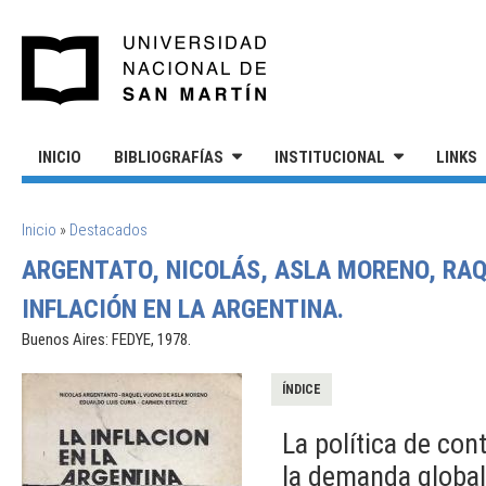
Pasar al contenido principal
UNIVERSIDAD NACIONAL DE S
INICIO
BIBLIOGRAFÍAS
INSTITUCIONAL
LINKS
SE ENCUENTRA USTED AQUÍ
Inicio
»
Destacados
ARGENTATO, NICOLÁS, ASLA MORENO, RAQ
INFLACIÓN EN LA ARGENTINA.
Buenos Aires: FEDYE, 1978.
ÍNDICE
La política de con
la demanda global