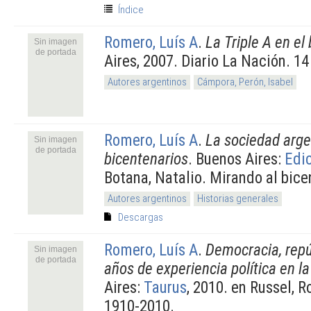
Índice
Romero, Luís A
.
La Triple A en el
Sin imagen
de portada
Aires, 2007. Diario La Nación. 1
Autores argentinos
Cámpora, Perón, Isabel
Romero, Luís A
.
La sociedad arge
Sin imagen
de portada
bicentenarios
. Buenos Aires:
Edi
Botana, Natalio. Mirando al bice
Autores argentinos
Historias generales
Descargas
Romero, Luís A
.
Democracia, repú
Sin imagen
de portada
años de experiencia política en l
Aires:
Taurus
, 2010. en Russel, 
1910-2010.