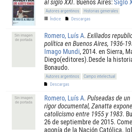
al siglo XXI
. Buenos Aires:
Siglo 
Autores argentinos
Historias generales
Índice
Descargas
Romero, Luís A
.
Exiliados republi
Sin imagen
de portada
política en Buenos Aires, 1936-1
Imago Mundi
, 2014. en Sierra, M
Diego(editores).Desde la histor
Bonaudo.
Autores argentinos
Campo intelectual
Descargas
Romero, Luís A
.
Pulseadas de un 
Sin imagen
de portada
rigor documental, Zanatta expone 
catolicismo entre 1955 y 1983
. B
26 de septiembre de 2015. Comen
agonía de la Nación Católica. Ig