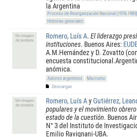
la Argentina
Proceso de Reorganización Nacional (1976-1983
Historias generales
Romero, Luís A
.
El liderazgo presi
Sin imagen
de portada
instituciones
. Buenos Aires:
EUD
A.M.Hernández y D. Zovatto (c
encuesta constitucional.Argenti
anómica.
Autores argentinos
Macrismo
Descargas
Romero, Luís A
y
Gutiérrez, Lean
Sin imagen
de portada
populares y el movimiento obrero
estado de la cuestión
. Buenos Air
N° 3 del Instituto de Investigac
Emilio Ravignani-UBA.