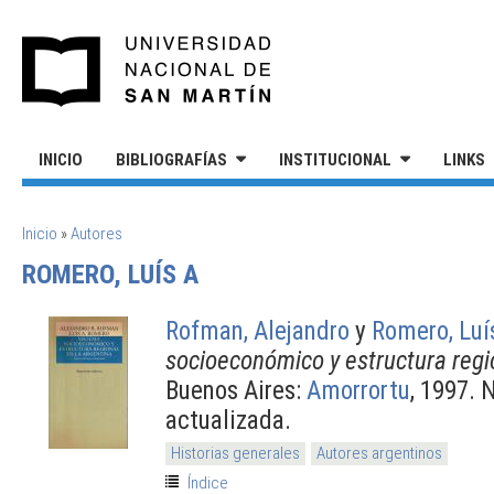
Pasar al contenido principal
UNIVERSIDAD NACIONAL DE S
INICIO
BIBLIOGRAFÍAS
INSTITUCIONAL
LINKS
SE ENCUENTRA USTED AQUÍ
Inicio
»
Autores
ROMERO, LUÍS A
Rofman, Alejandro
y
Romero, Luí
socioeconómico y estructura regi
Buenos Aires:
Amorrortu
, 1997. 
actualizada.
Historias generales
Autores argentinos
Índice