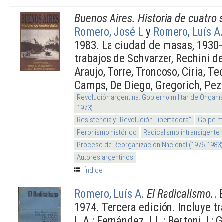
Buenos Aires. Historia de cuatro s
Romero, José L
y
Romero, Luís A
1983. La ciudad de masas, 1930-
trabajos de Schvarzer, Rechini d
Araujo, Torre, Troncoso, Ciria, T
Camps, De Diego, Gregorich, Pezz
Revolución argentina. Gobierno militar de Onganí
1973)
Resistencia y "Revolución Libertadora"
Golpe mi
Peronismo histórico
Radicalismo intransigente 
Proceso de Reorganización Nacional (1976-1983
Autores argentinos
Índice
Romero, Luís A
.
El Radicalismo.
.
1974. Tercera edición. Incluye 
L.A.; Fernández J.L.; Bertoni, L; G