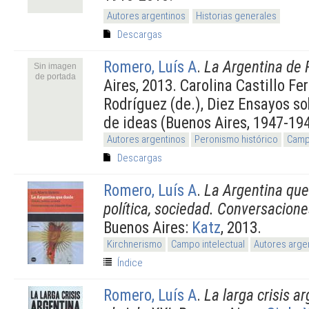
Autores argentinos
Historias generales
Descargas
Romero, Luís A
.
La Argentina de 
Sin imagen
de portada
Aires, 2013. Carolina Castillo Fe
Rodríguez (de.), Diez Ensayos so
de ideas (Buenos Aires, 1947-19
Autores argentinos
Peronismo histórico
Campo
Descargas
Romero, Luís A
.
La Argentina que 
política, sociedad. Conversacion
Buenos Aires:
Katz
, 2013.
Kirchnerismo
Campo intelectual
Autores arge
Índice
Romero, Luís A
.
La larga crisis a