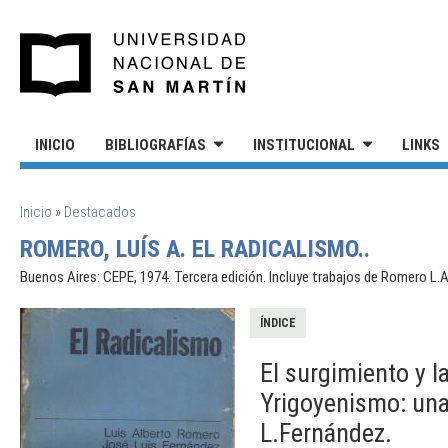
Pasar al contenido principal
UNIVERSIDAD NACIONAL DE S
INICIO
BIBLIOGRAFÍAS
INSTITUCIONAL
LINKS
SE ENCUENTRA USTED AQUÍ
Inicio
»
Destacados
ROMERO, LUÍS A. EL RADICALISMO..
Buenos Aires: CEPE, 1974. Tercera edición. Incluye trabajos de Romero L.A.; F
ÍNDICE
El surgimiento y l
Yrigoyenismo: una 
L.Fernández.