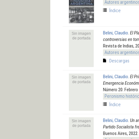
Autores argentino
Índice
Belini, Claudio
.
El Pl
Sin imagen
de portada
controversias en to
Revista de Indias, 2
Autores argentino
Descargas
Belini, Claudio
.
El Pr
Sin imagen
de portada
Emergencia Económ
Número 20. Febrero
Peronismo históri
Índice
Belini, Claudio
.
Un an
Sin imagen
de portada
Partido Socialista f
Buenos Aires, 2022. 