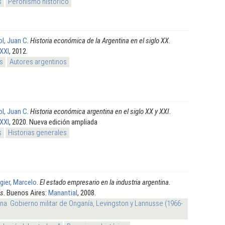
s
Peronismo histórico
ol, Juan C
.
Historia económica de la Argentina en el siglo XX
.
 XXI
, 2012.
s
Autores argentinos
ol, Juan C
.
Historia económica argentina en el siglo XX y XXI
.
 XXI
, 2020. Nueva edición ampliada
s
Historias generales
gier, Marcelo
.
El estado empresario en la industria argentina.
is
. Buenos Aires:
Manantial
, 2008.
na. Gobierno militar de Onganía, Levingston y Lannusse (1966-