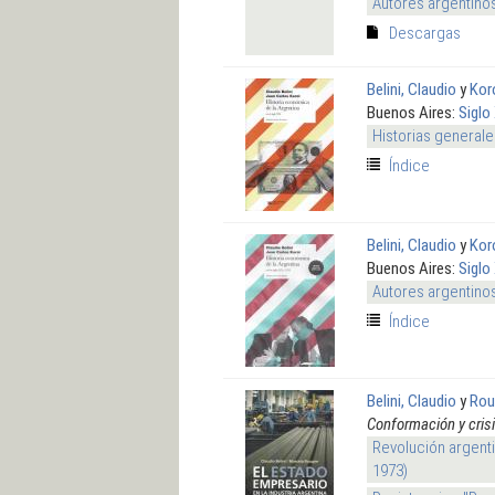
Autores argentino
Descargas
Belini, Claudio
y
Kor
Buenos Aires:
Siglo
Historias generale
Índice
Belini, Claudio
y
Kor
Buenos Aires:
Siglo
Autores argentino
Índice
Belini, Claudio
y
Rou
Conformación y cris
Revolución argenti
1973)