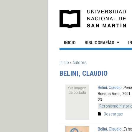
Pasar al contenido principal
UN
INICIO
BIBLIOGRAFÍAS
I
SE ENCUENTRA USTED AQUÍ
Inicio
»
Autores
BELINI, CLAUDIO
Belini, Claudio
.
Parla
Sin imagen
de portada
Buenos Aires, 2001. 
23.
Peronismo históri
Descargas
Belini, Claudio
.
Estad