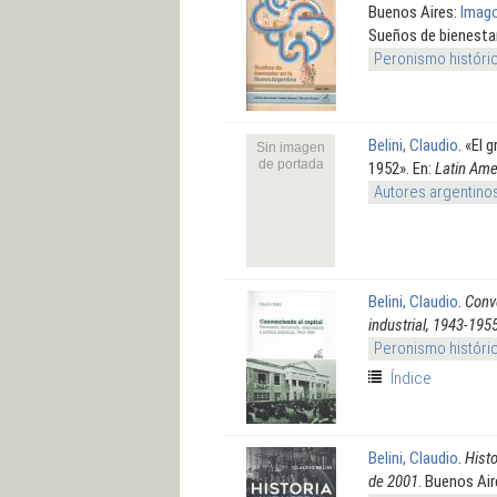
Buenos Aires:
Imag
Sueños de bienestar
Peronismo históri
Belini, Claudio
.
«El 
Sin imagen
de portada
1952». En:
Latin Ame
Autores argentino
Belini, Claudio
.
Conve
industrial, 1943-195
Peronismo históri
Índice
Belini, Claudio
.
Histo
de 2001
. Buenos Ai