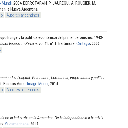
o Mundi
, 2004. BERROTARAN, P; JAUREGUI, A; ROUGIER, M.
 en la Nueva Argentina.
co
Autores argentinos
grupo Bunge y la política económica del primer peronismo, 1943-
rican Research Review
, vol 41, nº 1. Baltimore:
Cartago
, 2006.
s
nciendo al capital. Peronismo, burocracia, empresarios y política
5.
. Buenos Aires:
Imago Mundi
, 2014.
co
Autores argentinos
ria de la industria en la Argentina. De la independencia a la crisis
res:
Sudamericana
, 2017.