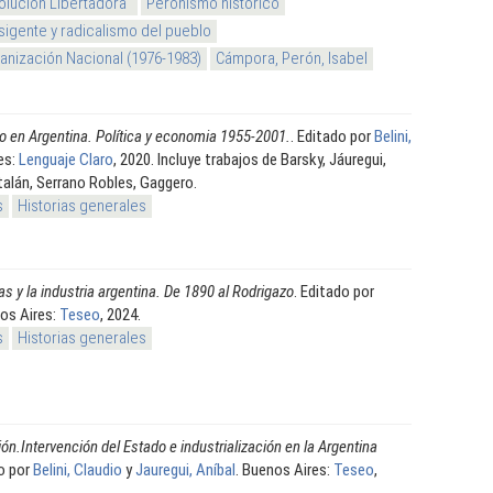
olución Libertadora"
Peronismo histórico
sigente y radicalismo del pueblo
nización Nacional (1976-1983)
Cámpora, Perón, Isabel
o en Argentina. Política y economia 1955-2001.
. Editado por
Belini,
es:
Lenguaje Claro
, 2020. Incluye trabajos de Barsky, Jáuregui,
talán, Serrano Robles, Gaggero.
s
Historias generales
s y la industria argentina. De 1890 al Rodrigazo
. Editado por
nos Aires:
Teseo
, 2024.
s
Historias generales
ión.Intervención del Estado e industrialización en la Argentina
do por
Belini, Claudio
y
Jauregui, Aníbal
. Buenos Aires:
Teseo
,