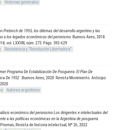
s
Historias generales
an Prebisch de 1955, los dilemas del desarrollo argentino y las
rno a los legados económicos del peronismo
. Buenos Aires, 2018.
018, vol. LXXVIII, núm. 273. Págs. 593-629
s
Resistencia y "Revolución Libertadora"
imer Programa De Estabilización De Posguerra: El Plan De
ica De 1952
. Buenos Aires, 2020. Revista Movimiento. Anticipo
 2020.
co
Autores argentinos
álisis económico del peronismo Los dirigentes e intelectuales del
rente a las políticas económicas en la Argentina de posguerra
.
Prismas, Revista de historia intelectual, Nº 26, 2022