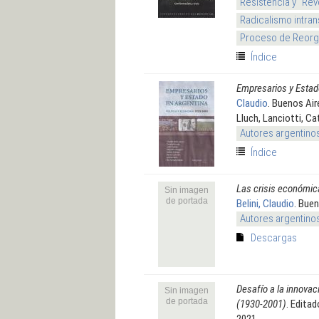
Resistencia y "Rev
Radicalismo intran
Proceso de Reorga
Índice
Empresarios y Estad
Claudio
. Buenos Air
Lluch, Lanciotti, Ca
Autores argentino
Índice
Las crisis económica
Sin imagen
de portada
Belini, Claudio
. Bue
Autores argentino
Descargas
Desafío a la innovac
Sin imagen
de portada
(1930-2001)
. Edita
2021.