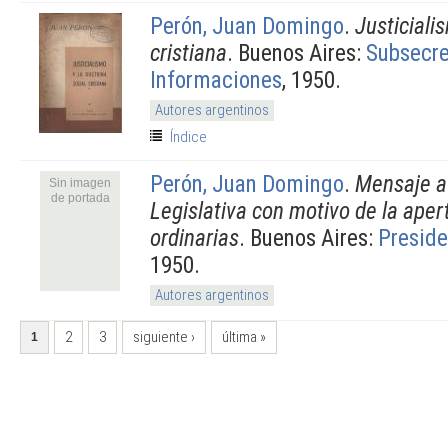
Perón, Juan Domingo
.
Justiciali
cristiana
. Buenos Aires:
Subsecre
Informaciones
, 1950.
Autores argentinos
Índice
Perón, Juan Domingo
.
Mensaje a
Sin imagen
de portada
Legislativa con motivo de la aper
ordinarias
. Buenos Aires:
Preside
1950.
Autores argentinos
PÁGINAS
2
3
siguiente ›
última »
1