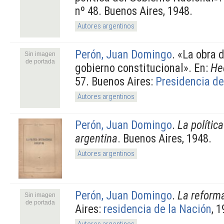
nº 48. Buenos Aires, 1948.
Autores argentinos
Perón, Juan Domingo
.
«La obra d
Sin imagen
de portada
gobierno constitucional». En:
He
57. Buenos Aires:
Presidencia de
Autores argentinos
Perón, Juan Domingo
.
La polític
argentina
. Buenos Aires, 1948.
Autores argentinos
Perón, Juan Domingo
.
La reform
Sin imagen
de portada
Aires:
residencia de la Nación
, 
Autores argentinos