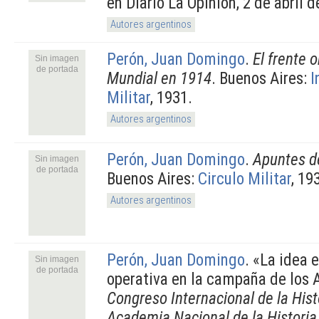
en Diario La Opinión, 2 de abril 
Autores argentinos
Perón, Juan Domingo
.
El frente o
Sin imagen
de portada
Mundial en 1914
. Buenos Aires:
I
Militar
, 1931.
Autores argentinos
Perón, Juan Domingo
.
Apuntes de
Sin imagen
de portada
Buenos Aires:
Circulo Militar
, 19
Autores argentinos
Perón, Juan Domingo
.
«La idea e
Sin imagen
de portada
operativa en la campaña de los 
Congreso Internacional de la Hist
Academia Nacional de la Historia