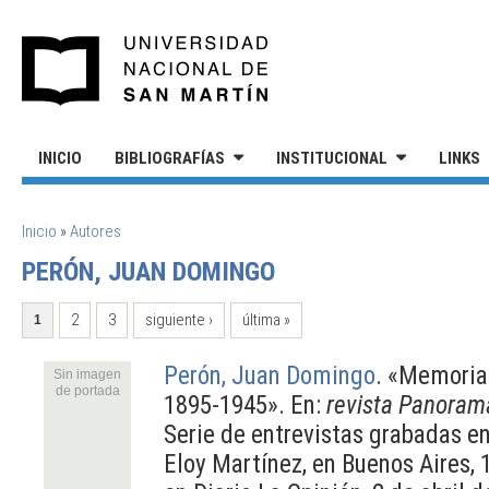
Pasar al contenido principal
UNIVERSIDAD NACIONAL DE S
INICIO
BIBLIOGRAFÍAS
INSTITUCIONAL
LINKS
SE ENCUENTRA USTED AQUÍ
Inicio
»
Autores
PERÓN, JUAN DOMINGO
PÁGINAS
2
3
siguiente ›
última »
1
Perón, Juan Domingo
.
«Memorias
Sin imagen
de portada
1895-1945». En:
revista Panoram
Serie de entrevistas grabadas 
Eloy Martínez, en Buenos Aires, 1