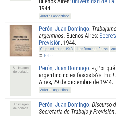
Buenos Aires:
Universidad de La 
1944.
Autores argentinos
Perón, Juan Domingo
.
Trabajamo
argentinos
. Buenos Aires:
Secret
Previsión
, 1944.
Golpe militar de 1943
Juan Domingo Perón
Aut
Índice
Perón, Juan Domingo
.
«¿Por qué
Sin imagen
de portada
argentino no es fascista?». En:
L
Aires, 29 de diciembre de 1944.
Autores argentinos
Perón, Juan Domingo
.
Discurso d
Sin imagen
de portada
Secretaría de Trabajo y Previsión