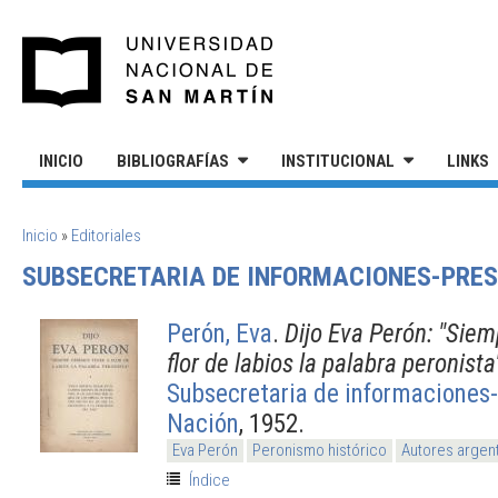
Pasar al contenido principal
UNIVERSIDAD NACIONAL DE S
INICIO
BIBLIOGRAFÍAS
INSTITUCIONAL
LINKS
SE ENCUENTRA USTED AQUÍ
Inicio
»
Editoriales
SUBSECRETARIA DE INFORMACIONES-PRES
Perón, Eva
.
Dijo Eva Perón: "Sie
flor de labios la palabra peronista
Subsecretaria de informaciones-
Nación
, 1952.
Eva Perón
Peronismo histórico
Autores argen
Índice