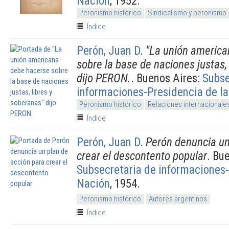
Nación
, 1952.
Peronismo histórico
Sindicalismo y peronismo
Índice
Perón, Juan D
.
"La unión americ
sobre la base de naciones justas,
dijo PERON.
. Buenos Aires:
Subse
informaciones-Presidencia de l
Peronismo histórico
Relaciones internacionale
Índice
Perón, Juan D
.
Perón denuncia un
crear el descontento popular
. Bu
Subsecretaria de informaciones-
Nación
, 1954.
Peronismo histórico
Autores argentinos
Índice