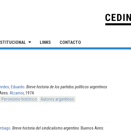
IVERSIDAD NACIONAL DE SAN MARTÍN
NSTITUCIONAL
LINKS
CONTACTO
redes, Eduardo
.
Breve historia de los partidos políticos argentinos
Aires:
Alzamor
, 1974.
Peronismo histórico
Autores argentinos
ntiago
.
Breve historia del sindicalismo argentino
. Buenos Aires: