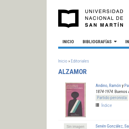
Pasar al contenido principal
UN
INICIO
BIBLIOGRAFÍAS
I
SE ENCUENTRA USTED AQUÍ
Inicio
»
Editoriales
ALZAMOR
Andino, Ramón
y
Pa
1874-1974
. Buenos 
Partido peronista
Índice
Senén González, Sa
Sin imagen