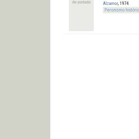
de portada
Alzamor
, 1974.
Peronismo históri