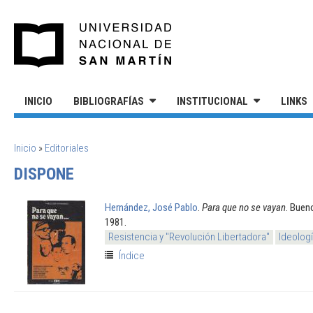
Pasar al contenido principal
UNIVERSIDAD NACIONAL DE S
INICIO
BIBLIOGRAFÍAS
INSTITUCIONAL
LINKS
SE ENCUENTRA USTED AQUÍ
Inicio
»
Editoriales
DISPONE
Hernández, José Pablo
.
Para que no se vayan
. Buen
1981.
Resistencia y "Revolución Libertadora"
Ideolog
Índice