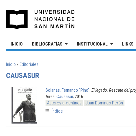
Pasar al contenido principal
UNIVERSIDAD NACIONAL DE S
INICIO
BIBLIOGRAFÍAS
INSTITUCIONAL
LINKS
SE ENCUENTRA USTED AQUÍ
Inicio
»
Editoriales
CAUSASUR
Solanas, Fernando "Pino"
.
El legado. Rescate del pr
Aires:
Causasur
, 2016.
Autores argentinos
Juan Domingo Perón
Índice