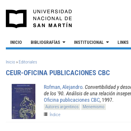
Pasar al contenido principal
UNIVERSIDAD NACIONAL DE S
INICIO
BIBLIOGRAFÍAS
INSTITUCIONAL
LINKS
SE ENCUENTRA USTED AQUÍ
Inicio
»
Editoriales
CEUR-OFICINA PUBLICACIONES CBC
Rofman, Alejandro
.
Convertibilidad y deso
de los '90. Análisis de una relación insepe
Oficina publicaciones CBC
, 1997.
Autores argentinos
Menemismo
Índice