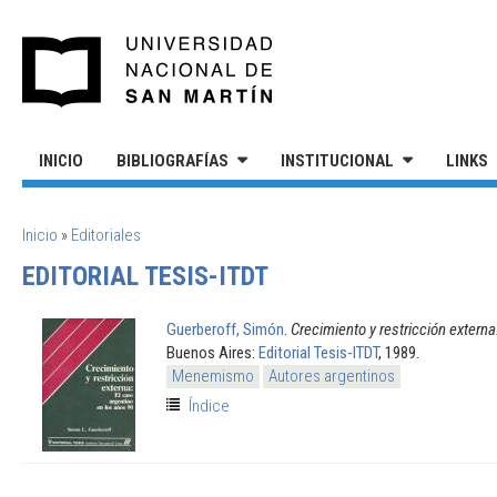
Pasar al contenido principal
UNIVERSIDAD NACIONAL DE S
INICIO
BIBLIOGRAFÍAS
INSTITUCIONAL
LINKS
SE ENCUENTRA USTED AQUÍ
Inicio
»
Editoriales
EDITORIAL TESIS-ITDT
Guerberoff, Simón
.
Crecimiento y restricción externa
Buenos Aires:
Editorial Tesis-ITDT
, 1989.
Menemismo
Autores argentinos
Índice