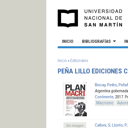
Pasar al contenido principal
UN
INICIO
BIBLIOGRAFÍAS
I
SE ENCUENTRA USTED AQUÍ
Inicio
»
Editoriales
PEÑA LILLO EDICIONES 
Biscay, Pedro
,
Peñaf
Argentina gobernada
Continente
, 2017. P
Macrismo
Autore
Calloni, S; Llonto, P
Sin imagen