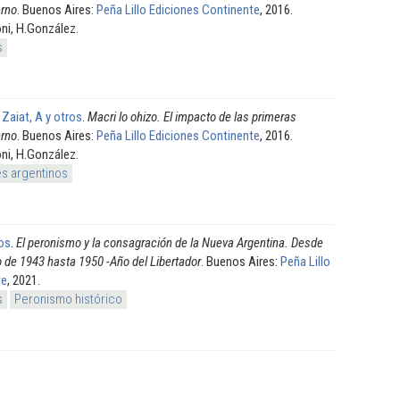
erno
. Buenos Aires:
Peña Lillo Ediciones Continente
, 2016.
ni, H.González.
s
; Zaiat, A y otros
.
Macri lo ohizo. El impacto de las primeras
erno
. Buenos Aires:
Peña Lillo Ediciones Continente
, 2016.
ni, H.González.
s argentinos
los
.
El peronismo y la consagración de la Nueva Argentina. Desde
io de 1943 hasta 1950 -Año del Libertador
. Buenos Aires:
Peña Lillo
te
, 2021.
s
Peronismo histórico