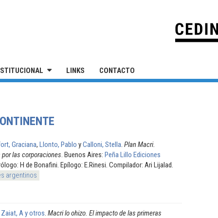
IVERSIDAD NACIONAL DE SAN MARTÍN
NSTITUCIONAL
LINKS
CONTACTO
CONTINENTE
ort, Graciana
,
Llonto, Pablo
y
Calloni, Stella
.
Plan Macri.
 por las corporaciones
. Buenos Aires:
Peña Lillo Ediciones
rólogo: H de Bonafini. Epílogo: E.Rinesi. Compilador: Ari Lijalad.
s argentinos
; Zaiat, A y otros
.
Macri lo ohizo. El impacto de las primeras