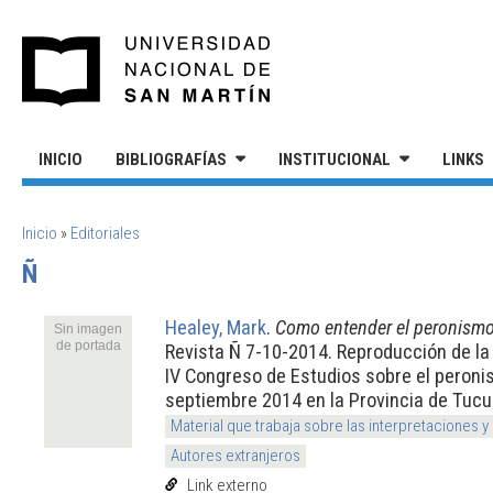
Pasar al contenido principal
UNIVERSIDAD NACIONAL DE S
INICIO
BIBLIOGRAFÍAS
INSTITUCIONAL
LINKS
SE ENCUENTRA USTED AQUÍ
Inicio
»
Editoriales
Ñ
Healey, Mark
.
Como entender el peronism
Sin imagen
de portada
Revista Ñ 7-10-2014. Reproducción de la 
IV Congreso de Estudios sobre el peroni
septiembre 2014 en la Provincia de Tuc
Material que trabaja sobre las interpretaciones y
Autores extranjeros
Link externo