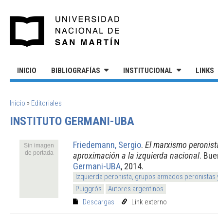
Pasar al contenido principal
UNIVERSIDAD NACIONAL DE S
INICIO
BIBLIOGRAFÍAS
INSTITUCIONAL
LINKS
SE ENCUENTRA USTED AQUÍ
Inicio
»
Editoriales
INSTITUTO GERMANI-UBA
Friedemann, Sergio
.
El marxismo peronist
Sin imagen
de portada
aproximación a la izquierda nacional
. Bue
Germani-UBA
, 2014.
Izquierda peronista, grupos armados peronistas
Puiggrós
Autores argentinos
Descargas
Link externo