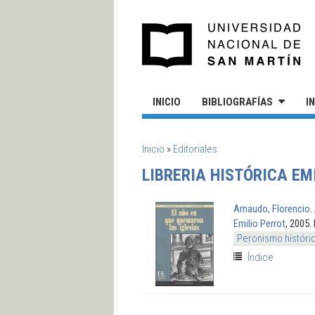
Pasar al contenido principal
UN
INICIO
BIBLIOGRAFÍAS
I
SE ENCUENTRA USTED AQUÍ
Inicio
»
Editoriales
LIBRERIA HISTÓRICA EM
Arnaudo, Florencio
.
Emilio Perrot
, 2005.
Peronismo históri
Índice