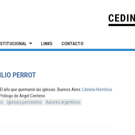
IVERSIDAD NACIONAL DE SAN MARTÍN
NSTITUCIONAL
LINKS
CONTACTO
ILIO PERROT
El año que quemaron las iglesias
. Buenos Aires:
Libreria Histórica
 Prólogo de Angel Centeno
co
Iglesia y peronismo
Autores argentinos