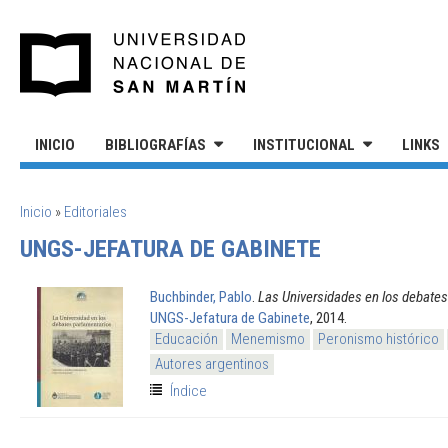
Pasar al contenido principal
UNIVERSIDAD NACIONAL DE S
INICIO
BIBLIOGRAFÍAS
INSTITUCIONAL
LINKS
SE ENCUENTRA USTED AQUÍ
Inicio
»
Editoriales
UNGS-JEFATURA DE GABINETE
Buchbinder, Pablo
.
Las Universidades en los debates
UNGS-Jefatura de Gabinete
, 2014.
Educación
Menemismo
Peronismo histórico
Autores argentinos
Índice