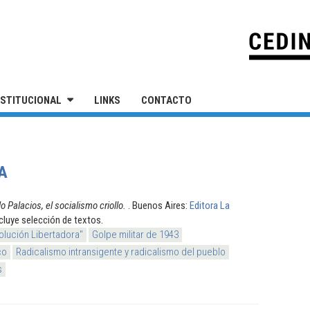
IVERSIDAD NACIONAL DE SAN MARTÍN
NSTITUCIONAL
LINKS
CONTACTO
A
o Palacios, el socialismo criollo.
. Buenos Aires:
Editora La
ncluye selección de textos.
olución Libertadora"
Golpe militar de 1943
co
Radicalismo intransigente y radicalismo del pueblo
s