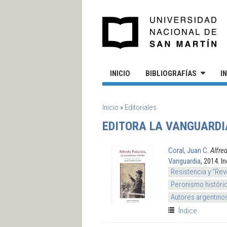
Pasar al contenido principal
UN
INICIO
BIBLIOGRAFÍAS
I
SE ENCUENTRA USTED AQUÍ
Inicio
»
Editoriales
EDITORA LA VANGUARDI
Coral, Juan C
.
Alfred
Vanguardia
, 2014. I
Resistencia y "Rev
Peronismo históri
Autores argentino
Índice