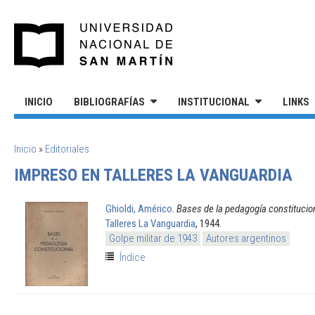
Pasar al contenido principal
UNIVERSIDAD NACIONAL DE S
INICIO
BIBLIOGRAFÍAS
INSTITUCIONAL
LINKS
SE ENCUENTRA USTED AQUÍ
Inicio
»
Editoriales
IMPRESO EN TALLERES LA VANGUARDIA
Ghioldi, Américo
.
Bases de la pedagogía constitucio
Talleres La Vanguardia
, 1944.
Golpe militar de 1943
Autores argentinos
Índice