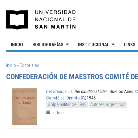
Pasar al contenido principal
UNIVERSIDAD NACIONAL DE S
INICIO
BIBLIOGRAFÍAS
INSTITUCIONAL
LINKS
SE ENCUENTRA USTED AQUÍ
Inicio
»
Editoriales
CONFEDERACIÓN DE MAESTROS COMITÉ DE
Del Greco, Luís
.
Del caudillo al líder.
. Buenos Aires:
C
Comité del Distrito XV
, 1945.
Golpe militar de 1943
Autores argentinos
Índice